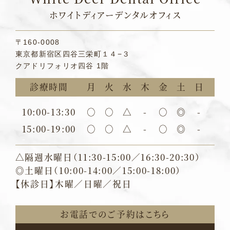
ホワイトディアーデンタルオフィス
〒160-0008
東京都新宿区四谷三栄町１４−３
クアドリフォリオ四谷 1階
診療時間
月
火
水
木
金
土
日
10:00-13:30
○
○
△
-
○
◎
-
15:00-19:00
○
○
△
-
○
◎
-
△隔週水曜日（11:30-15:00／16:30-20:30）
◎土曜日（10:00-14:00／15:00-18:00）
【休診日】木曜／日曜／祝日
お電話でのご予約はこちら