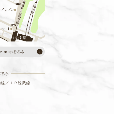
le mapをみる
こちら
内線／ＪＲ総武線