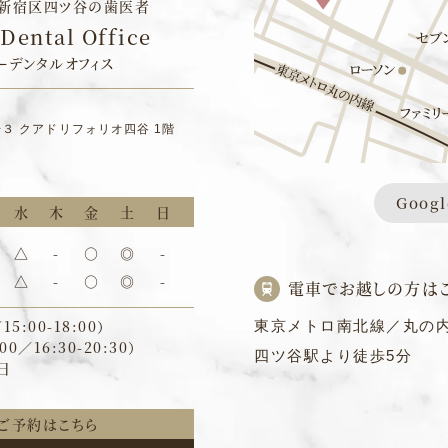
新宿区四ツ谷の⻭医者
Dental Office
ーデンタルオフィス
−３
クアドリフォリオ四谷 1階
Goog
水
木
金
土
日
△
-
○
◎
-
△
-
○
◎
-
電車でお越しの方は
5:00-18:00）
東京メトロ南北線／丸の
0／16:30-20:30）
四ツ谷駅より徒歩5分
日
ご予約はこちら