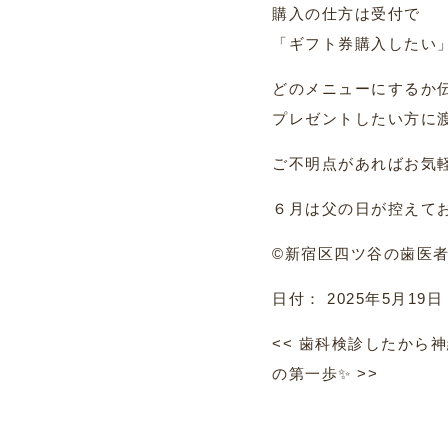
購入の仕方は受付で
「ギフト券購入したい
どのメニューにするか
プレゼントしたい方に
ご不明点があればお気
６月は父の日が控えてお
©︎新宿区四ツ谷の歯医
日付：
2025年5月19日
<<
歯科検診したから神
の第一歩✨
>>