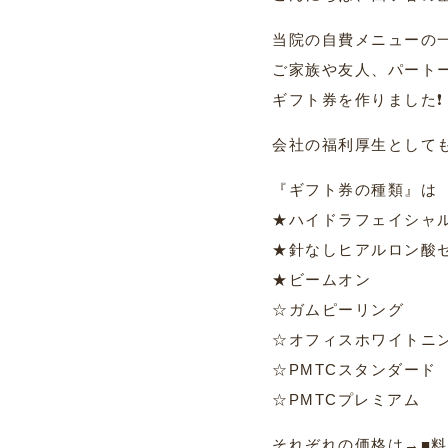
当院の自費メニューの
ご家族や友人、パート
ギフト券を作りました❗️
会社の福利厚生として
『ギフト券の種類』は
★ハイドラフェイシャ
★針なしヒアルロン酸
★ビームオン
☆ガムピーリング
☆オフィスホワイトニ
☆PMTCスタンダード
☆PMTCプレミアム
それぞれの価格は→
■